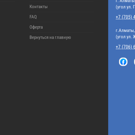
г. Алматы
Контакты
(угол ул. 
FAQ
+7 (705) 
Оферта
г.Алматы,
(угол ул.
Вернуться на главную
+7 (706) 