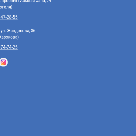
, проспект Абылай Хана, 74
Гоголя)
447-28-55
 ул. Жандосова, 36
 Жарокова)
674-74-25