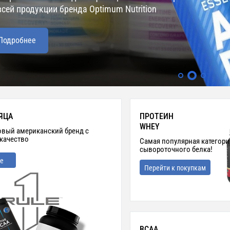
всей продукции бренда Optimum Nutrition
Подробнее
ЯЦА
ПРОТЕИН
WHEY
ьтовый американский бренд с
 качество
Самая популярная категори
сывороточного белка!
е
Перейти к покупкам
ВСАА