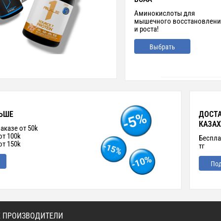
Аминокислоты для
мышечного восстановлени
и роста!
Выбрать
ЬШЕ
ДОСТА
КАЗАХ
аказе от 50k
от 100k
Беспла
от 150k
тг
По
 ПРОИЗВОДИТЕЛИ