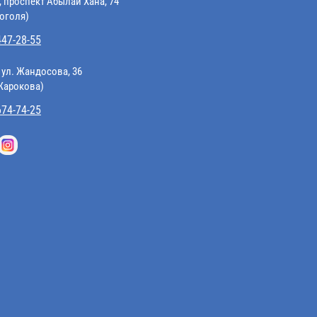
, проспект Абылай Хана, 74
Гоголя)
447-28-55
 ул. Жандосова, 36
 Жарокова)
674-74-25