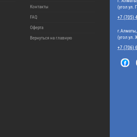
г. Алматы
Контакты
(угол ул. 
FAQ
+7 (705) 
Оферта
г.Алматы,
(угол ул.
Вернуться на главную
+7 (706) 