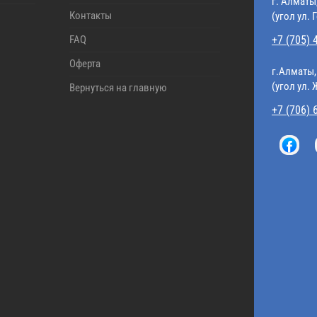
г. Алматы
Контакты
(угол ул. 
FAQ
+7 (705) 
Оферта
г.Алматы,
(угол ул.
Вернуться на главную
+7 (706) 