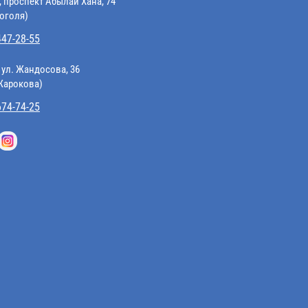
, проспект Абылай Хана, 74
Гоголя)
447-28-55
 ул. Жандосова, 36
 Жарокова)
674-74-25