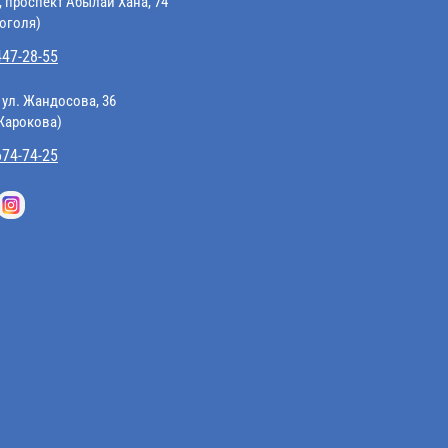
, проспект Абылай Хана, 74
Гоголя)
447-28-55
 ул. Жандосова, 36
 Жарокова)
674-74-25