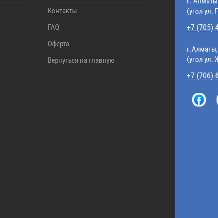
г. Алматы
Контакты
(угол ул. 
FAQ
+7 (705) 
Оферта
г.Алматы,
(угол ул.
Вернуться на главную
+7 (706) 