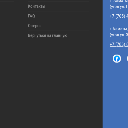
г. Алматы
Контакты
(угол ул. 
FAQ
+7 (705) 
Оферта
г.Алматы,
(угол ул.
Вернуться на главную
+7 (706) 