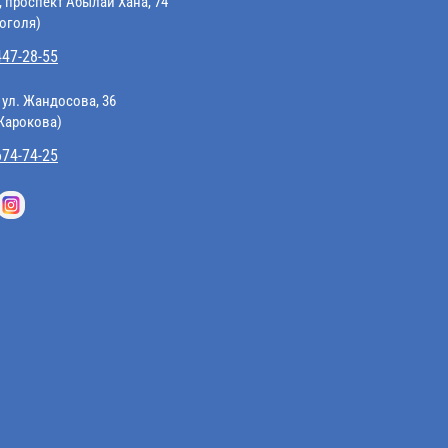
, проспект Абылай Хана, 74
Гоголя)
447-28-55
 ул. Жандосова, 36
 Жарокова)
674-74-25